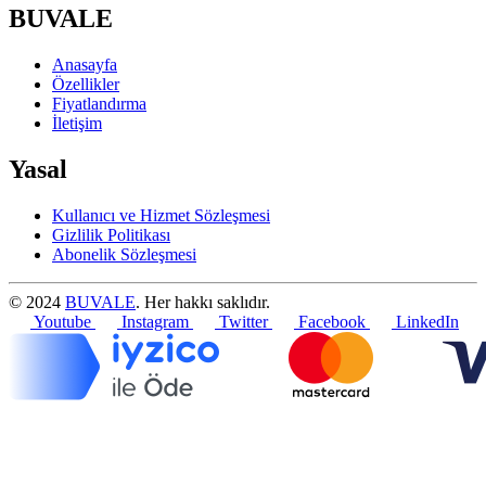
BUVALE
Anasayfa
Özellikler
Fiyatlandırma
İletişim
Yasal
Kullanıcı ve Hizmet Sözleşmesi
Gizlilik Politikası
Abonelik Sözleşmesi
© 2024
BUVALE
. Her hakkı saklıdır.
Youtube
Instagram
Twitter
Facebook
LinkedIn